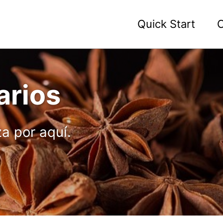
Quick Start
C
arios
a por aquí.