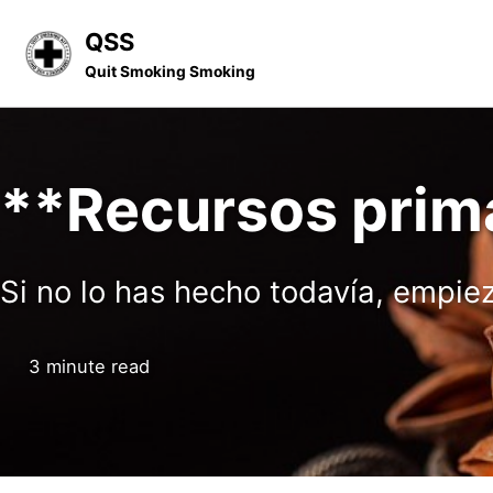
Skip
Skip
Skip
QSS
to
to
to
Quit Smoking Smoking
primary
content
footer
navigation
**Recursos prim
Si no lo has hecho todavía, empiez
3 minute read