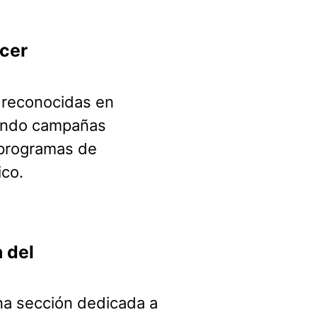
ncer
 reconocidas en
uyendo campañas
 programas de
ico.
 del
na sección dedicada a